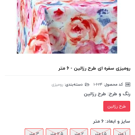
رومیزی سفره ای طرح رزالین - 6 متر
کد محصول:
‎1-624
دسته‌بندی:
رومیزی
رنگ و طرح:
طرح رزالین
طرح رزالین
سایز و ابعاد:
6 متر
1 متر
1.5 متر
2 متر
2.5 متر
3 متر