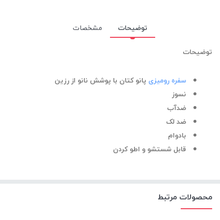
توضیحات
مشخصات
توضیحات
سفره رومیزی
پانو کتان با پوشش نانو از رزین
نسوز
ضدآب
ضد لک
بادوام
قابل شستشو و اطو کردن
محصولات مرتبط