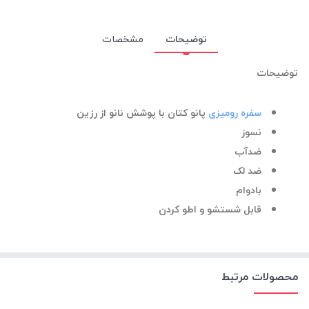
توضیحات
مشخصات
توضیحات
سفره رومیزی
پانو کتان با پوشش نانو از رزین
نسوز
ضدآب
ضد لک
بادوام
قابل شستشو و اطو کردن
محصولات مرتبط