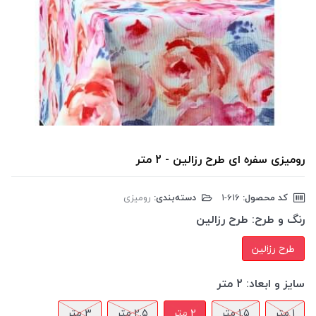
رومیزی سفره ای طرح رزالین - 2 متر
کد محصول:
‎1-616
دسته‌بندی:
رومیزی
رنگ و طرح:
طرح رزالین
طرح رزالین
سایز و ابعاد:
2 متر
1 متر
1.5 متر
2 متر
2.5 متر
3 متر