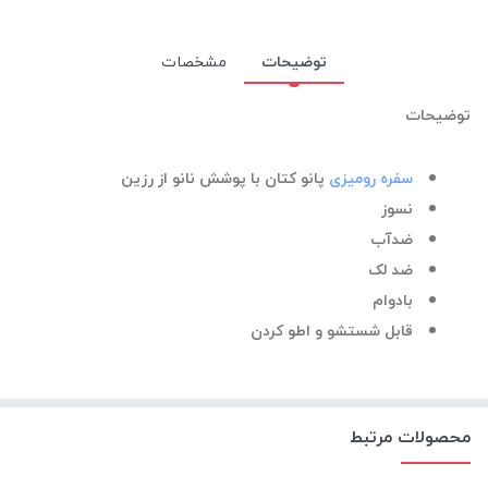
توضیحات
مشخصات
توضیحات
سفره رومیزی
پانو کتان با پوشش نانو از رزین
نسوز
ضدآب
ضد لک
بادوام
قابل شستشو و اطو کردن
محصولات مرتبط