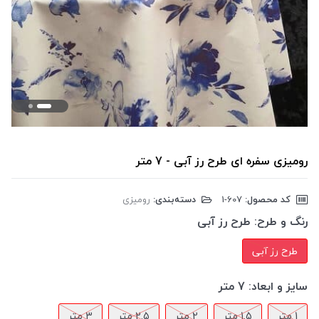
رومیزی سفره ای طرح رز آبی - 7 متر
کد محصول:
‎1-607
دسته‌بندی:
رومیزی
رنگ و طرح:
طرح رز آبی
طرح رز آبی
سایز و ابعاد:
7 متر
1 متر
1.5 متر
2 متر
2.5 متر
3 متر