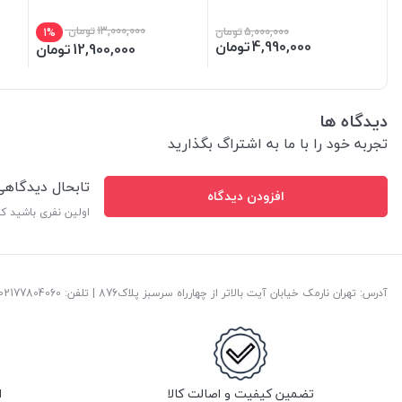
13,000,000
تومان
5,000,000
تومان
1%
4,990,000
تومان
12,900,000
تومان
دیدگاه ها
تجربه خود را با ما به اشتراگ بگذارید
تابحال دیدگاه
افزودن دیدگاه
اولین نفری باشید ک
آدرس: تهران نارمک خیابان آیت بالاتر از چهارراه سرسبز پلاک876 | تلفن: ‎02177804060 | پست الکترونیک:
تضمین کیفیت و اصالت کالا
ا