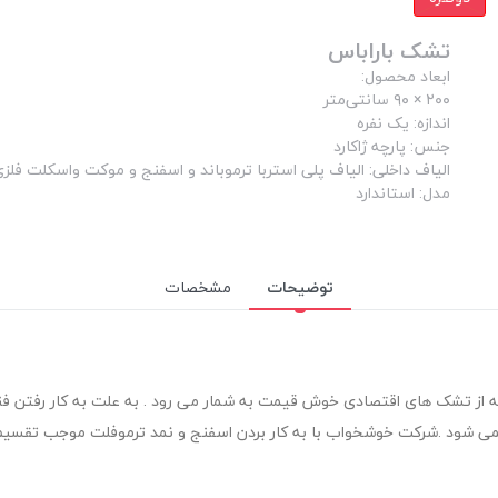
تشک باراباس
ابعاد محصول:
۲۰۰ × ۹۰ سانتی‌متر
اندازه: یک نفره
جنس: پارچه ژاکارد
الیاف داخلی: الیاف پلی استربا ترموباند و اسفنج و موکت واسکلت فلز
مدل: استاندارد
توضیحات
مشخصات
از تشک های اقتصادی خوش قیمت به شمار می رود . به علت به کار رفتن فنر 
ی شود .شرکت خوشخواب با به کار بردن اسفنج و نمد ترموفلت موجب تقسیم