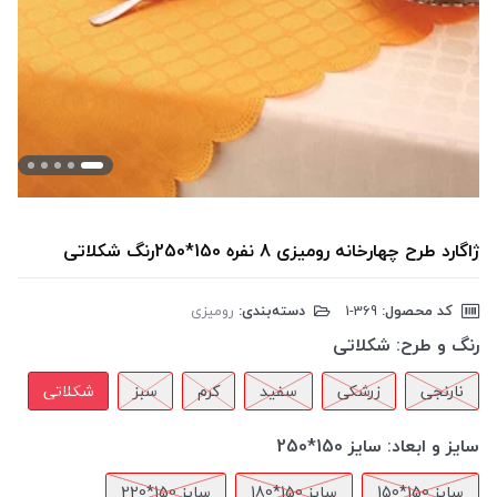
ژاگارد طرح چهارخانه رومیزی 8 نفره 150*250رنگ شکلاتی
کد محصول:
‎1-369
دسته‌بندی:
رومیزی
رنگ و طرح:
شکلاتی
نارنجی
زرشکی
سفید
کرم
سبز
شکلاتی
سایز و ابعاد:
سایز 150*250
سایز 150*150
سایز 150*180
سایز 150*220