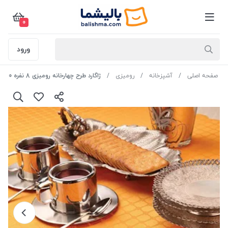
0
ورود
صفحه اصلی
آشپزخانه
رومیزی
ژاگارد طرح چهارخانه رومیزی 8 نفره 150*250رنگ شکلاتی