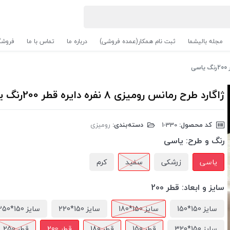
مجله بالیشما
ثبت نام همکار(عمده فروشی)
درباره ما
تماس با ما
فروشگ
ژاگارد طرح رمانس رومیزی 8 نفره دایره قطر 200رنگ یاسی
کد محصول:
‎1-330
دسته‌بندی:
رومیزی
رنگ و طرح:
یاسی
یاسی
زرشکی
سفید
کرم
سایز و ابعاد:
قطر 200
سایز 150*150
سایز 150*180
سایز 150*220
سایز 150*250
سایز 150*320
قطر 150
قطر 180
قطر 200
قطر 250