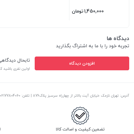
1,450,000
تومان
دیدگاه ها
تجربه خود را با ما به اشتراگ بگذارید
تابحال دیدگاه
افزودن دیدگاه
اولین نفری باشید ک
آدرس: تهران نارمک خیابان آیت بالاتر از چهارراه سرسبز پلاک876 | تلفن: ‎02177804060 | پست الکترونیک:
تضمین کیفیت و اصالت کالا
ا