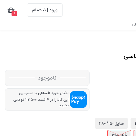
ورود | ثبت‌نام
0
اه
ناموجود
امکان خرید اقساطی با اسنپ پی
این کالا را در 4 قسط 112,500 تومانی
بخرید
سایز 150*280
قطر 300