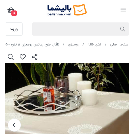
0
ورود
صفحه اصلی
آشپزخانه
رومیزی
ژاگارد طرح رمانس رومیزی 8 نفره 150*220رنگ یاسی