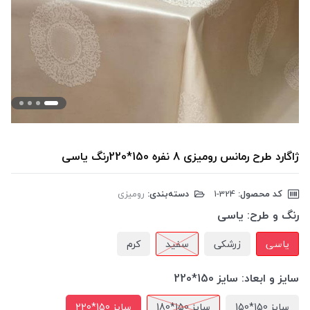
ژاگارد طرح رمانس رومیزی 8 نفره 150*220رنگ یاسی
کد محصول:
‎1-324
دسته‌بندی:
رومیزی
رنگ و طرح:
یاسی
یاسی
زرشکی
سفید
کرم
سایز و ابعاد:
سایز 150*220
سایز 150*150
سایز 150*180
سایز 150*220