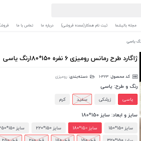
مجله بالیشما
ثبت نام همکار(عمده فروشی)
درباره ما
تماس با ما
فروشگ
ژاگارد طرح رمانس رومیزی 6 نفره 150*180رنگ یاسی
کد محصول:
‎1-323
دسته‌بندی:
رومیزی
رنگ و طرح:
یاسی
یاسی
زرشکی
سفید
کرم
سایز و ابعاد:
سایز 150*180
سایز 150*150
سایز 150*180
سایز 150*220
سایز 150*250
سایز 150*320
قطر 150
قطر 180
قطر 200
قطر 250