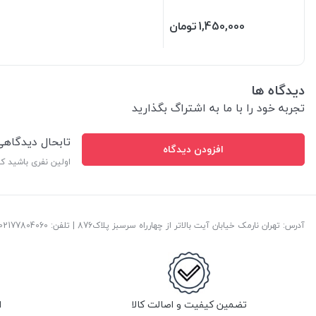
1,450,000
تومان
دیدگاه ها
تجربه خود را با ما به اشتراگ بگذارید
تابحال دیدگاه
افزودن دیدگاه
اولین نفری باشید ک
آدرس: تهران نارمک خیابان آیت بالاتر از چهارراه سرسبز پلاک876 | تلفن: ‎02177804060 | پست الکترونیک:
تضمین کیفیت و اصالت کالا
ا