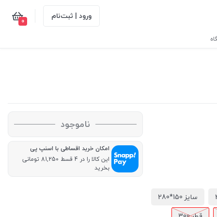
ورود | ثبت‌نام
0
اه
ناموجود
امکان خرید اقساطی با اسنپ پی
این کالا را در 4 قسط 81,250 تومانی
بخرید
سایز 150*280
قطر 300