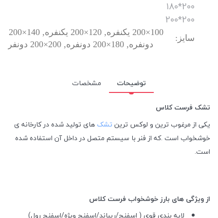
200*180
200*200
سایز:
دونفره, 180×200 دونفره, 200×200 دونفره, 200×90 یکنفره
توضیحات
مشخصات
تشک فرست کلاس
یکی از مرغوب ترین و لوکس ترین
تشک
های تولید شده در کارخانه ی
خوشخواب است .که از فنر با سیستم متصل در داخل آن استفاده شده
است.
از ویژگی های بارز خوشخواب فرست کلاس
لایه بندی قوی ( اسفنج/ریباند/اسفنج ویژه/اسفنج رول)