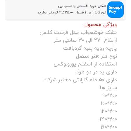
امکان خرید اقساطی با اسنپ پی
این کالا را در 4 قسط 12,625,000 تومانی بخرید
ویژگی محصول:
تشک خوشخواب مدل فرست کلاس
ارتفاع 27 الی 30 سانتی متر
پارچه رویه پنبه گردبافت
نوع فنر :فنر متصل
استفاده از اسفنج یورولوکس
دارای پد در دو طرف
دارای 50 ماه گارانتی معتبر شرکت
سایز ها
200*90
200*100
200*120
200*140
200*160