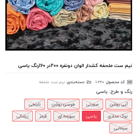
نیم ست ملحفه کشدار الوان دونفره 200در 160رنگ یاسی
کد محصول:
‎1-220
دسته‌بندی:
نیم ست ملحفه
رنگ و طرح:
یاسی
آبی روشن
صورتی
طوسی روشن
نارنجی
نوک مدادی
یاسی
سورمه ای
قرمز
زرشکی
سرخابی