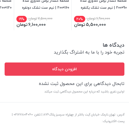
ملحفه کشدار براش گلدوزی شده
ملحفه کشدار براش گلدوزی شده
ملحفه ک
90×200 | نیم ست تشک یکنفره
160×200 | نیم ست تشک دونفره
120×200 | نیم ست تشک یکنفره
6,900,000
تومان
7,500,000
تومان
19%
20%
5,500,000
تومان
6,100,000
تومان
دیدگاه ها
تجربه خود را با ما به اشتراگ بگذارید
افزودن دیدگاه
تابحال دیدگاهی برای این محصول ثبت نشده
اولین نفری باشید که درباره این محصول دیدگاهی ثبت میکند
آدرس: تهران نارمک خیابان آیت بالاتر از چهارراه سرسبز پلاک876 | تلفن: ‎02177804060 |
پست الکترونیک: