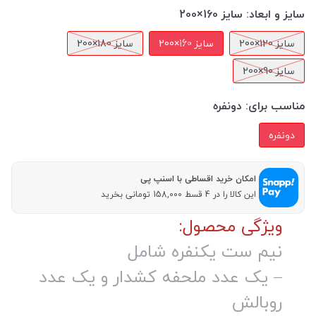
سایز و ابعاد:
سایز 160×200
سایز 120×200
سایز 160×200
سایز 180×200
سایز 90×200
مناسب برای:
دونفره
دونفره
امکان خرید اقساطی با اسنپ پی
این کالا را در 4 قسط 158,000 تومانی بخرید
ویژگی محصول:
نیم ست یکنفره شامل
– یک عدد ملحفه کشدار و یک عدد
روبالش