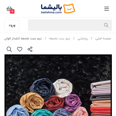
0
ورود
صفحه اصلی
روتختی
نیم ست ملحفه
نیم ست ملحفه کشدار الوان دونفره 200در 160رن