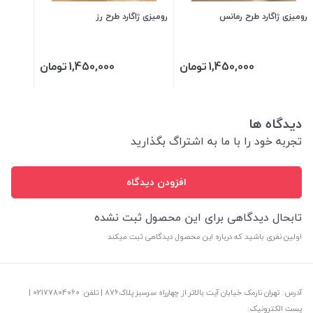
رومیزی ژاگارد طرح رمانس
رومیزی ژاگارد طرح رز
1,450,000
تومان
1,450,000
تومان
دیدگاه ها
تجربه خود را با ما به اشتراگ بگذارید
افزودن دیدگاه
تابحال دیدگاهی برای این محصول ثبت نشده
اولین نفری باشید که درباره این محصول دیدگاهی ثبت میکند
آدرس: تهران نارمک خیابان آیت بالاتر از چهارراه سرسبز پلاک876 | تلفن: ‎02177804060 |
پست الکترونیک: