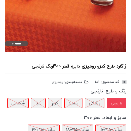
ژاگارد طرح کنزو رومیزی دایره قطر 300رنگ نارنجی
کد محصول:
‎1-181
دسته‌بندی:
رومیزی
رنگ و طرح:
نارنجی
نارنجی
زرشکی
سفید
کرم
سبز
شکلاتی
سایز و ابعاد:
قطر 300
سایز 150*150
سایز 150*180
سایز 150*220