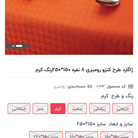
ژاگارد طرح کنزو رومیزی 8 نفره 150*250رنگ کرم
کد محصول:
‎1-163
دسته‌بندی:
رومیزی
رنگ و طرح:
کرم
نارنجی
زرشکی
سفید
کرم
سبز
شکلاتی
سایز و ابعاد:
سایز 150*250
سایز 150*150
سایز 150*180
سایز 150*220