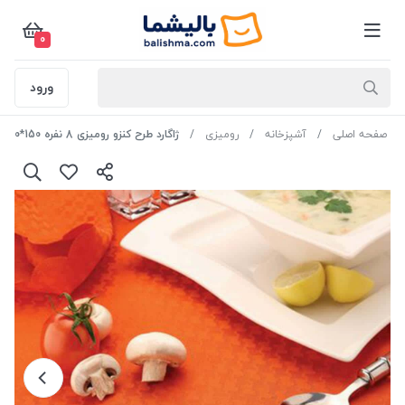
0
ورود
صفحه اصلی
آشپزخانه
رومیزی
ژاگارد طرح کنزو رومیزی 8 نفره 150*250رنگ کرم