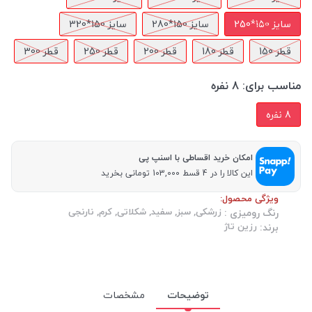
سایز 150*250
سایز 150*280
سایز 150*320
قطر 150
قطر 180
قطر 200
قطر 250
قطر 300
مناسب برای:
8 نفره
8 نفره
امکان خرید اقساطی با اسنپ پی
این کالا را در 4 قسط 103,000 تومانی بخرید
ویژگی محصول:
زرشکی, سبز, سفید, شکلاتی, کرم, نارنجی
رنگ رومیزی :
رزین تاژ
برند:
توضیحات
مشخصات