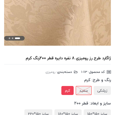
ژاگارد طرح رز رومیزی 8 نفره دایره قطر 200رنگ کرم
کد محصول:
‎1-113
دسته‌بندی:
رومیزی
رنگ و طرح:
کرم
زرشکی
سفید
کرم
سایز و ابعاد:
قطر 200
سایز 150*150
سایز 150*180
سایز 150*220