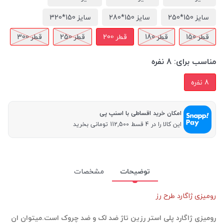
سایز 150*250
سایز 150*280
سایز 150*320
قطر 150
قطر 180
قطر 200
قطر 250
قطر 300
مناسب برای:
8 نفره
8 نفره
امکان خرید اقساطی با اسنپ پی
این کالا را در 4 قسط 112,500 تومانی بخرید
توضیحات
مشخصات
رومیزی ژاگارد طرح رز
رومیزی ژاگارد پلی استر رزین تاژ ضد لک و ضد چروک است.میتوان ان