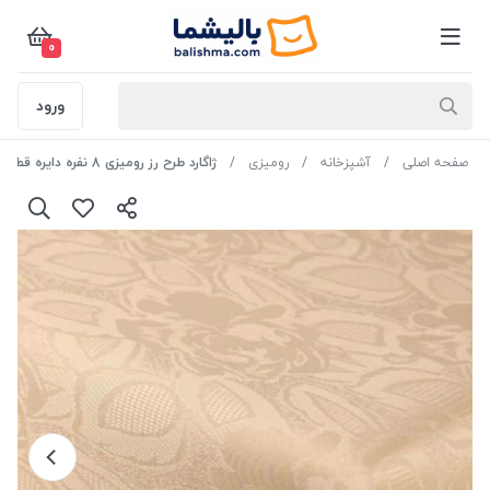
0
ورود
صفحه اصلی
آشپزخانه
رومیزی
ژاگارد طرح رز رومیزی 8 نفره دایره قطر 200رنگ کرم