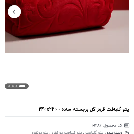
پتو گلبافت قرمز گل برجسته ساده - 240x220
کد محصول:
‎1-1286
دسته‌بندی:
پتو گلبافت
,
پتو گلبافت دو نفره
,
پتو دونفره