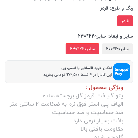
رنگ و طرح:
قرمز
قرمز
سایز و ابعاد:
سایز220*240
سایز160*200
سایز220*240
امکان خرید اقساطی با اسنپ پی
این کالا را در 4 قسط 972,500 تومانی بخرید
ویژگی محصول :
پتو گلبافت قرمز گل برجسته ساده
الیاف پلی استر فوق نرم به ضخامت 2 سانتی متر
ضد حساسیت و ضد حساسیت
بافت بسیار نرمی دارد
مقاومت بافتی بالا
گلدوزی شده