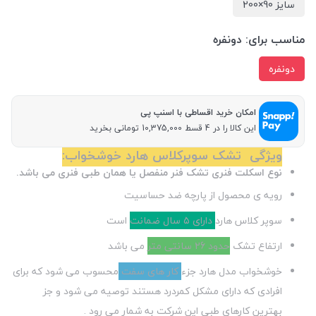
سایز 90×200
مناسب برای:
دونفره
دونفره
امکان خرید اقساطی با اسنپ پی
این کالا را در 4 قسط 10,375,000 تومانی بخرید
ویژگی تشک سوپرکلاس هارد خوشخواب:
نوع اسکلت فنری تشک فنر منفصل یا همان طبی فنری می باشد.
رویه ی محصول از پارچه ضد حساسیت
سوپر کلاس هارد
دارای ۵ سال ضمانت
است
ارتفاع تشک
حدود ۲6 سانتی متر
می باشد
خوشخواب مدل هارد جزء
کار های سفت
محسوب می شود که برای
افرادی که دارای مشکل کمردرد هستند توصیه می شود و جز
بهترین کارهای طبی این شرکت به شمار می رود .