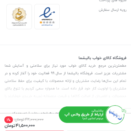
شیوه های پرداخت
رویه ارسال سفارش
فروشگاه کالای خواب بالیشما
مطمئن‌ترین مرجع خرید کالای خواب مورد نیاز برای سلامتی و آسایش شما
مشتریات عزیز است. فروشگاه بالیشما از سال 99 فعالیت خود را آغاز کرده و در
تمام این سال‌ها رضایت مشتریان و ارائه محصولات با کیفیت برای حفظ سلامتی
مشتریان را اولویت کار خود قرار داده است. ما همواره سعی کردیم با تنوع بالای
محصولات و اطمینان از اصالت کالاها و قیمت منصفانه تجربه خریدی خوشایند را
برای مشتریان رقم بزنیم. همچنین برای دریافت مشاوره رایگان درمورد محصولات
می‌توانیدبا شماره مشاور در تماس باشید.
©
تمامی حقوق این سایت متعلق به
فروشگاه کالای خواب بالیشما
می باشد. | توسعه و کد
نویسی:
سپکام سیستم
طراحی و اجرا
:
آژانس دیجیتال مارکتینگ سپتا
42,000,000
تومان
1%
41,500,000
تومان
آدرس
: تهران - خیابان آیت - بالاتر از چهارراه سرسبز - رو به رو مسجد