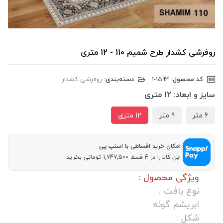
روفرشی کشدار طرح شمیم 110 - 12 متری
کد محصول:
‎1-1594
دسته‌بندی:
روفرشی کشدار
سایز و ابعاد:
12 متری
6 متر
9 متر
12 متری
امکان خرید اقساطی با اسنپ پی
این کالا را در 4 قسط 1,747,500 تومانی بخرید
ویژگی محصول :
نوع بافت :
ابریشم گونه
شکل :