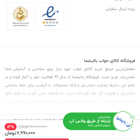
رویه ارسال سفارش
فروشگاه کالای خواب بالیشما
مطمئن‌ترین مرجع خرید کالای خواب مورد نیاز برای سلامتی و آسایش شما
مشتریات عزیز است. فروشگاه بالیشما از سال 99 فعالیت خود را آغاز کرده و در
تمام این سال‌ها رضایت مشتریان و ارائه محصولات با کیفیت برای حفظ سلامتی
مشتریان را اولویت کار خود قرار داده است. ما همواره سعی کردیم با تنوع بالای
محصولات و اطمینان از اصالت کالاها و قیمت منصفانه تجربه خریدی خوشایند را
برای مشتریان رقم بزنیم. همچنین برای دریافت مشاوره رایگان درمورد محصولات
می‌توانیدبا شماره مشاور در تماس باشید.
©
تمامی حقوق این سایت متعلق به
فروشگاه کالای خواب بالیشما
می باشد. | توسعه و کد
نویسی:
سپکام سیستم
طراحی و اجرا
:
آژانس دیجیتال مارکتینگ سپتا
8,000,000
تومان
13%
6,990,000
تومان
آدرس
: تهران - خیابان آیت - بالاتر از چهارراه سرسبز - رو به رو مسجد