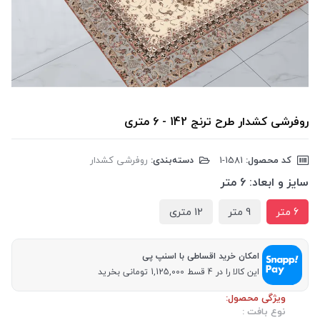
روفرشی کشدار طرح ترنج 142 - 6 متری
کد محصول:
‎1-1581
دسته‌بندی:
روفرشی کشدار
سایز و ابعاد:
6 متر
6 متر
9 متر
12 متری
امکان خرید اقساطی با اسنپ پی
این کالا را در 4 قسط 1,125,000 تومانی بخرید
ویژگی محصول:
نوع بافت :