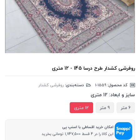
روفرشی کشدار طرح درسا 145 - 12 متری
کد محصول:
‎1-1559
دسته‌بندی:
روفرشی کشدار
سایز و ابعاد:
12 متری
6 متر
9 متر
12 متری
امکان خرید اقساطی با اسنپ پی
این کالا را در 4 قسط 1,747,500 تومانی بخرید