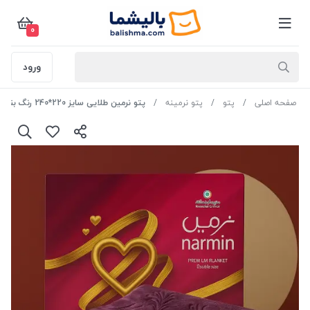
0
ورود
صفحه اصلی
پتو
پتو نرمینه
پتو نرمین طلایی سایز 220*240 رنگ بنفش وایلد ارکید