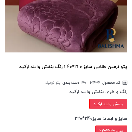
پتو نرمین طلایی سایز 220*240 رنگ بنفش وایلد ارکید
کد محصول:
‎1-1442
دسته‌بندی:
پتو نرمینه
رنگ و طرح:
بنفش وایلد ارکید
بنفش وایلد ارکید
سایز و ابعاد:
سایز240*220
سایز240*220