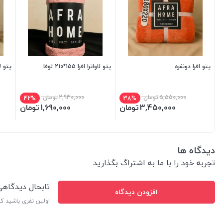
پتو افرا دونفره
پتو لاواترا افرا 155*210 لوفا
پتو لاواتر
5,550,000
تومان
2,930,000
تومان
42%
38%
3,450,000
تومان
1,690,000
تومان
دیدگاه ها
تجربه خود را با ما به اشتراگ بگذارید
تابحال دیدگاه
افزودن دیدگاه
اولین نفری باشید ک