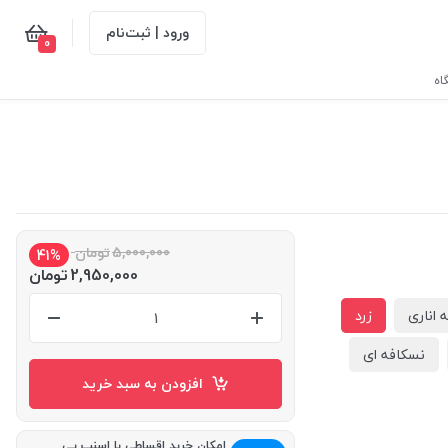
ورود | ثبت‌نام
0
اه
5,000,000
تومان
41%
2,950,000
تومان
ه اناری
زرد
نسکافه ای
افزودن به سبد خرید
امکان خرید اقساطی با اسنپ پی