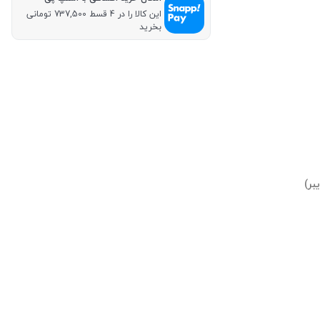
این کالا را در 4 قسط 737,500 تومانی
بخرید