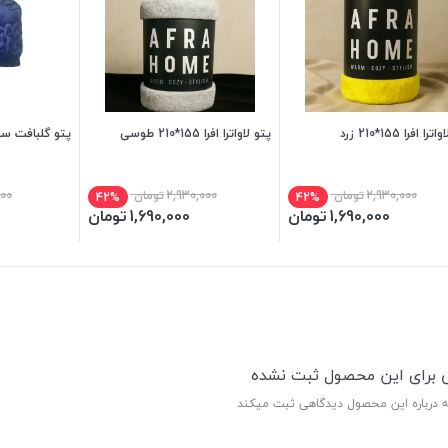
ا افرا 155*210 زرد
پتو لاواترا افرا 155*210 طوسی
پتو گلبافت سو
2,930,000
تومان
2,930,000
تومان
000
42%
42%
1,690,000
تومان
1,690,000
تومان
ی برای این محصول ثبت نشده
ه درباره این محصول دیدگاهی ثبت میکند