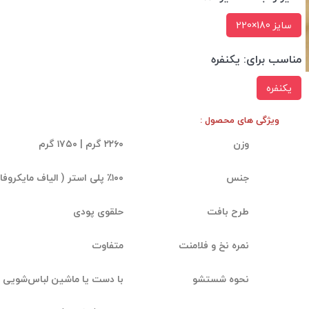
سایز 180×220
مناسب برای:
یکنفره
یکنفره
ویژگی های محصول :
وزن
۲۲۶۰ گرم | ۱۷۵۰ گرم
جنس
٪۱۰۰ پلی استر ( الیاف مایکروفایبر)
طرح بافت
حلقوی پودی
نمره نخ و فلامنت
متفاوت
نحوه شستشو
با دست یا ماشین لباس‌شویی