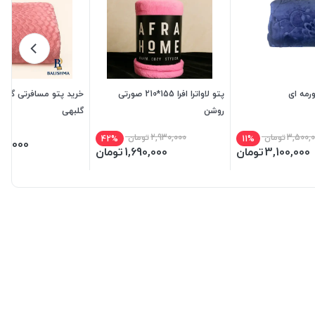
رمه ای
پتو لاواترا افرا 155*210 صورتی
خرید پتو مسافرتی گلباف
روشن
گلبهی
3,500,
تومان
2,930,000
تومان
42%
11%
50,000
3,100,000
تومان
1,690,000
تومان