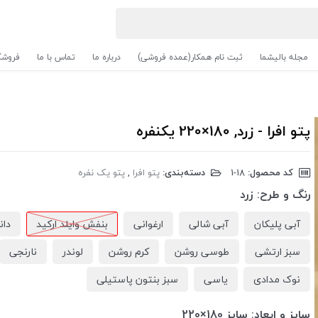
مجله بالیشما
ثبت نام همکار(عمده فروشی)
درباره ما
تماس با ما
فروشگ
پتو افرا - زرد, 180×220 یکنفره
کد محصول:
‎1-18
دسته‌بندی:
پتو افرا
,
پتو یک نفره
رنگ و طرح:
زرد
آبی پلیکان
آبی شالی
ارغوانی
بنفش وایلد ارکید
دان
سبز ارتشی
طوسی روشن
کرم روشن
لوندر
نارنجی
نوک مدادی
یاسی
سبز بنتون پاستیلی
سایز و ابعاد:
سایز 180×220