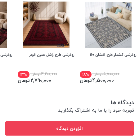
روفرشی کشدار طرح افشان 110
روفرشی طرح راشل مدرن قرمز
روفرشی 
5,500,000
تومان
3,200,000
تومان
13%
18%
4,500,000
تومان
2,790,000
تومان
دیدگاه ها
تجربه خود را با ما به اشتراگ بگذارید
افزودن دیدگاه