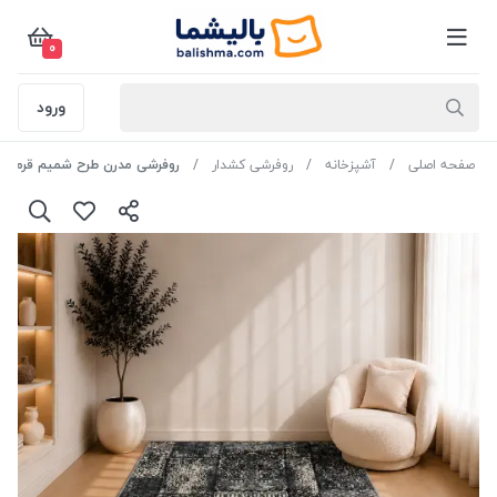
0
ورود
صفحه اصلی
آشپزخانه
روفرشی کشدار
روفرشی مدرن طرح شمیم قرمز - 3 متر