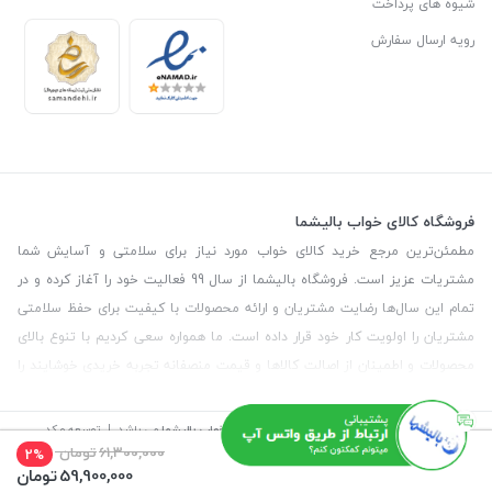
شیوه های پرداخت
رویه ارسال سفارش
فروشگاه کالای خواب بالیشما
مطمئن‌ترین مرجع خرید کالای خواب مورد نیاز برای سلامتی و آسایش شما
مشتریات عزیز است. فروشگاه بالیشما از سال 99 فعالیت خود را آغاز کرده و در
تمام این سال‌ها رضایت مشتریان و ارائه محصولات با کیفیت برای حفظ سلامتی
مشتریان را اولویت کار خود قرار داده است. ما همواره سعی کردیم با تنوع بالای
محصولات و اطمینان از اصالت کالاها و قیمت منصفانه تجربه خریدی خوشایند را
برای مشتریان رقم بزنیم. همچنین برای دریافت مشاوره رایگان درمورد محصولات
می‌توانیدبا شماره مشاور در تماس باشید.
©
تمامی حقوق این سایت متعلق به
فروشگاه کالای خواب بالیشما
می باشد. | توسعه و کد
نویسی:
سپکام سیستم
طراحی و اجرا
:
آژانس دیجیتال مارکتینگ سپتا
61,300,000
تومان
2%
59,900,000
تومان
آدرس
: تهران - خیابان آیت - بالاتر از چهارراه سرسبز - رو به رو مسجد