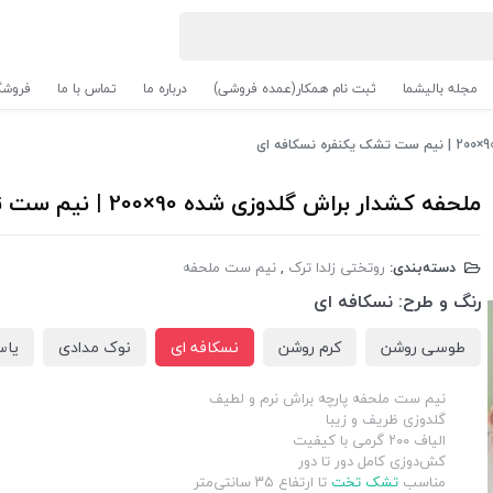
مجله بالیشما
ثبت نام همکار(عمده فروشی)
درباره ما
تماس با ما
فروشگ
ملحفه کشدار براش گلدوزی شده 90×200 | نیم ست تشک یکنفره نسکافه ای
دسته‌بندی:
روتختی زلدا ترک
,
نیم ست ملحفه
رنگ و طرح:
نسکافه ای
طوسی روشن
کرم روشن
نسکافه ای
نوک مدادی
یاس
نیم ست ملحفه پارچه براش نرم و لطیف
گلدوزی ظریف و زیبا
الیاف ۲۰۰ گرمی با کیفیت
کش‌دوزی کامل دور تا دور
مناسب
تشک تخت
تا ارتفاع ۳۵ سانتی‌متر