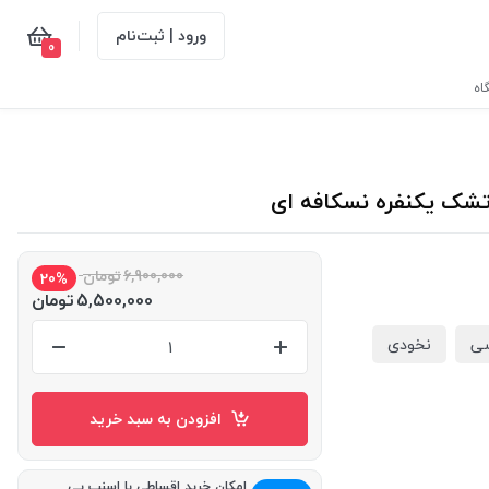
ورود | ثبت‌نام
0
اه
6,900,000
تومان
20%
5,500,000
تومان
ی
نخودی
افزودن به سبد خرید
امکان خرید اقساطی با اسنپ پی