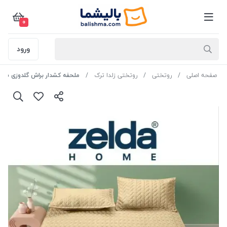
0
ورود
صفحه اصلی
روتختی
روتختی زلدا ترک
ملحفه کشدار براش گلدوزی شده 120×200 | نیم ست تشک یکنفره نخ