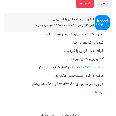
یاسی
نخودی
امکان خرید اقساطی با اسنپ پی
این کالا را در 4 قسط 1,450,000 تومانی بخرید
نیم ست ملحفه پارچه براش نرم و لطیف
گلدوزی ظریف و زیبا
الیاف ۲۰۰ گرمی با کیفیت
کش‌دوزی کامل دور تا دور
مناسب
تشک تخت
تا ارتفاع ۳۵ سانتی‌متر
عرضه در کاور بسته‌بندی عکس‌دار
موجود در سایزهای 90، 120، 160 و 180 سانتی‌متر
برند
زلدا
توضیحات
مشخصات