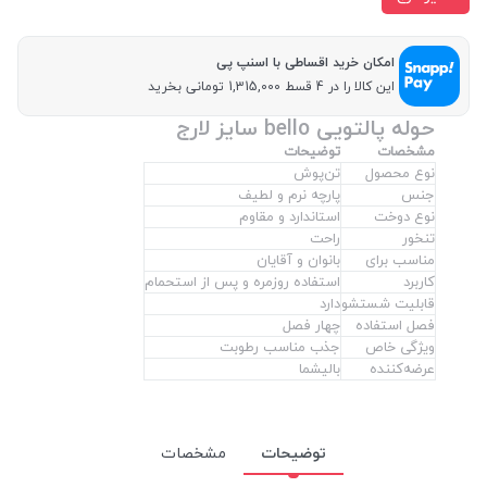
امکان خرید اقساطی با اسنپ پی
این کالا را در 4 قسط 1,315,000 تومانی بخرید
حوله پالتویی bello سایز لارج
مشخصات
توضیحات
نوع محصول
تن‌پوش
جنس
پارچه نرم و لطیف
نوع دوخت
استاندارد و مقاوم
تنخور
راحت
مناسب برای
بانوان و آقایان
کاربرد
استفاده روزمره و پس از استحمام
قابلیت شستشو
دارد
فصل استفاده
چهار فصل
ویژگی خاص
جذب مناسب رطوبت
عرضه‌کننده
بالیشما
توضیحات
مشخصات