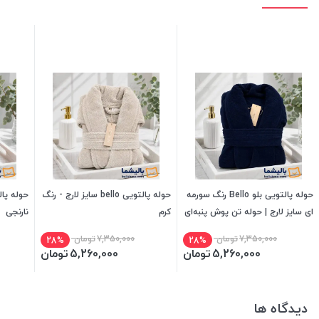
حوله پالتویی بلو Bello رنگ سورمه
حوله پالتویی bello سایز لارج - رنگ
ای سایز لارج | حوله تن پوش پنبه‌ای
کرم
نارنجی
7,350,000
تومان
7,350,000
تومان
28%
28%
5,260,000
تومان
5,260,000
تومان
دیدگاه ها