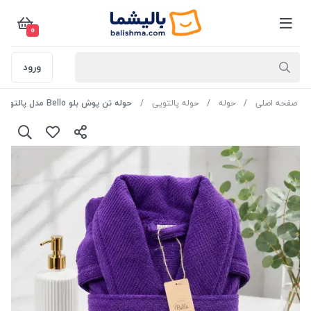
0
ورود
صفحه اصلی
حوله
حوله پالتویی
حوله تن پوش بلو Bello مدل پالتویی سایز لارج رنگ بنفش