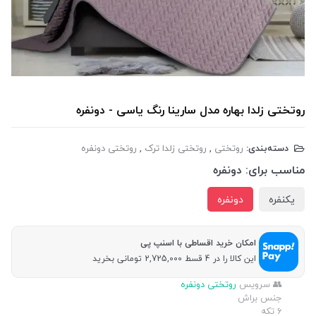
روتختی زلدا بهاره مدل سارینا رنگ یاسی - دونفره
دسته‌بندی:
روتختی
,
روتختی زلدا ترک
,
روتختی دونفره
مناسب برای:
دونفره
یکنفره
دونفره
امکان خرید اقساطی با اسنپ پی
این کالا را در 4 قسط 2,725,000 تومانی بخرید
👥 سرویس
روتختی دونفره
جنس براش
6 تکه