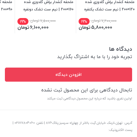
ملحفه کشدار براش گلدوزی شده
ملحفه کشدار براش گلدوزی شده
ملحفه ک
120×200 | نیم ست تشک یکنفره
160×200 | نیم ست تشک دونفره
90×200 | نیم ست تشک یکنفره
7,200,000
تومان
7,500,000
تومان
19%
19%
5,800,000
تومان
6,100,000
تومان
دیدگاه ها
تجربه خود را با ما به اشتراگ بگذارید
افزودن دیدگاه
تابحال دیدگاهی برای این محصول ثبت نشده
اولین نفری باشید که درباره این محصول دیدگاهی ثبت میکند
آدرس: تهران نارمک خیابان آیت بالاتر از چهارراه سرسبز پلاک876 | تلفن: ‎02177804060 |
پست الکترونیک: