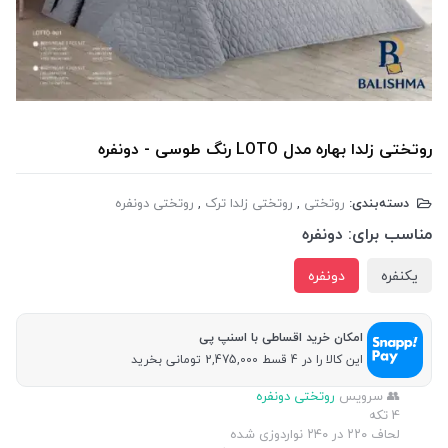
روتختی زلدا بهاره مدل LOTO رنگ طوسی - دونفره
دسته‌بندی:
روتختی
,
روتختی زلدا ترک
,
روتختی دونفره
مناسب برای:
دونفره
یکنفره
دونفره
امکان خرید اقساطی با اسنپ پی
این کالا را در 4 قسط 2,475,000 تومانی بخرید
👥 سرویس
روتختی دونفره
4 تکه
لحاف ۲۲۰ در ۲۴۰ نواردوزی شده