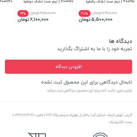
90×200 | نیم ست تشک یکنفره
160×200 | نیم ست تشک دونفره
120×200 | نیم ست تشک یکنفره
6,900,000
تومان
7,500,000
تومان
19%
20%
5,500,000
تومان
6,100,000
تومان
دیدگاه ها
تجربه خود را با ما به اشتراگ بگذارید
افزودن دیدگاه
تابحال دیدگاهی برای این محصول ثبت نشده
اولین نفری باشید که درباره این محصول دیدگاهی ثبت میکند
آدرس: تهران نارمک خیابان آیت بالاتر از چهارراه سرسبز پلاک876 | تلفن: ‎02177804060 |
پست الکترونیک: