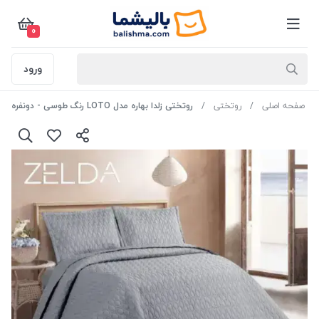
0
ورود
صفحه اصلی
روتختی
روتختی زلدا بهاره مدل LOTO رنگ طوسی - دونفره