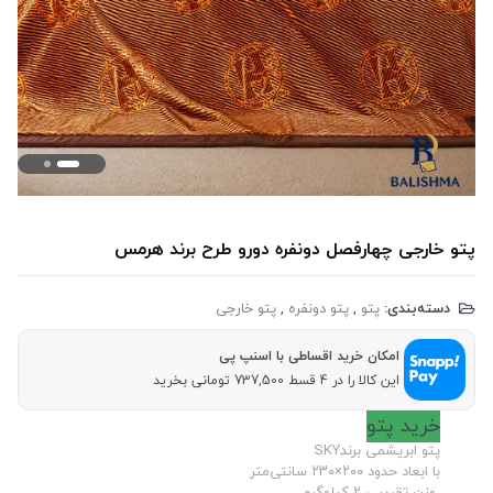
پتو خارجی چهارفصل دونفره دورو طرح برند هرمس
دسته‌بندی:
پتو
,
پتو دونفره
,
پتو خارجی
امکان خرید اقساطی با اسنپ پی
این کالا را در 4 قسط 737,500 تومانی بخرید
خرید پتو
پتو ابریشمی برندSKY
با ابعاد حدود ۲۰۰×۲۳۰ سانتی‌متر
وزن تقریبی ۲ کیلوگرم