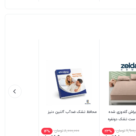
براش گلدوزی شده
محافظ تشک ضدآب آلتین دنیز
7,900,
تومان
8,000,000
تومان
14%
23%