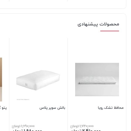
محصولات پیشنهادی
محافظ تشک رویا
بالش سوپر پلاس
پتو 
1,720,000
تومان
1,690,000
تومان