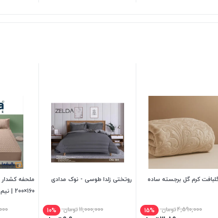
گلبافت کرم گل برجسته ساده
روتختی زلدا طوسی - نوک مدادی
ملحفه کشدار 
160×200 | نیم ست تشک دونفره
4,590,000
تومان
11,000,000
تومان
000
10%
15%