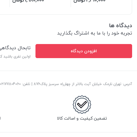
2,410,000
تومان
1,980,000
تومان
دیدگاه ها
تجربه خود را با ما به اشتراگ بگذارید
تابحال دیدگاه
افزودن دیدگاه
اولین نفری باشید ک
آدرس: تهران نارمک خیابان آیت بالاتر از چهارراه سرسبز پلاک876 | تلفن: ‎02177804060 | پست الکترونیک:
تضمین کیفیت و اصالت کالا
ا