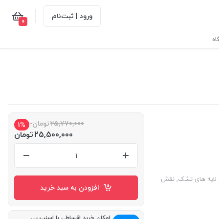
ورود | ثبت‌نام
0
اه
25,770,000
تومان
1%
25,500,000
تومان
 لایه های تشک, نقش
افزودن به سبد خرید
امکان خرید اقساطی با اسنپ پی