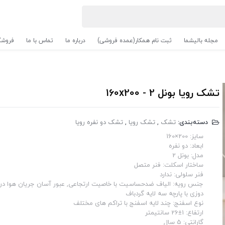
مجله بالیشما
ثبت نام همکار(عمده فروشی)
درباره ما
تماس با ما
فروشگ
تشک رویا بونل 2 - 160x200
دسته‌بندی:
تشک
,
تشک رویا
,
تشک دو نفره رویا
سایز: 200×160
ابعاد: دو نفره
مدل: بونل 2
ساختار اسکلت: فنر متصل
فنر سلولی: ندارد
جنس رویه: الیاف ضدحساسیت با خاصیت ارتجاعی, عبور آسان جریان هوا در
دوزی با پارچه سه لایه گردباف
نوع اسفنج: چند لایه اسفنج با تراکم های مختلف
ارتفاع: 1±26 سانتیمتر
گارانتی: 5 سال