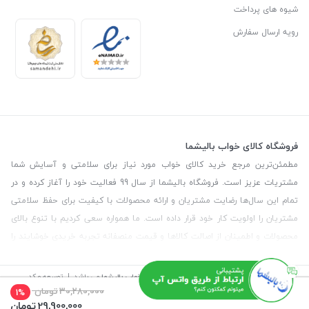
شیوه های پرداخت
رویه ارسال سفارش
فروشگاه کالای خواب بالیشما
مطمئن‌ترین مرجع خرید کالای خواب مورد نیاز برای سلامتی و آسایش شما
مشتریات عزیز است. فروشگاه بالیشما از سال 99 فعالیت خود را آغاز کرده و در
تمام این سال‌ها رضایت مشتریان و ارائه محصولات با کیفیت برای حفظ سلامتی
مشتریان را اولویت کار خود قرار داده است. ما همواره سعی کردیم با تنوع بالای
محصولات و اطمینان از اصالت کالاها و قیمت منصفانه تجربه خریدی خوشایند را
برای مشتریان رقم بزنیم. همچنین برای دریافت مشاوره رایگان درمورد محصولات
می‌توانیدبا شماره مشاور در تماس باشید.
©
تمامی حقوق این سایت متعلق به
فروشگاه کالای خواب بالیشما
می باشد. | توسعه و کد
نویسی:
سپکام سیستم
طراحی و اجرا
:
آژانس دیجیتال مارکتینگ سپتا
30,280,000
تومان
1%
29,900,000
تومان
آدرس
: تهران - خیابان آیت - بالاتر از چهارراه سرسبز - رو به رو مسجد