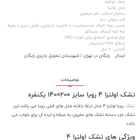
ابعاد: دونفره
مدل: اولترا
ساختار اسکلت: فنر منفصل
فنر سلولی: دارد
جنس رویه: الیاف ضدحساسیت با خاصیت ارتجاعی, نقش دوزی با پارچه
سه لایه گردباف, ویسکوز
نوع اسفنج: اسفنج برش خورده CNC
ارتفاع: 1±26 سانتیمتر
گارانتی: 6 سال
ارسال
رایگان در تهران / شهرستان تحویل باربری رایگان
توضیحات
تشک اولترا 4 رویا سایز 20۰×140 یکنفره
تشک
رویا اولترا 4 مدل ارتقا یافته مدل های قبلی رویا می باشد این
تشک جزء دسته تشک های مقرون به صرفه و ایده ال برای خواب می
باشد.
ویژگی‌ های تشک اولترا 4