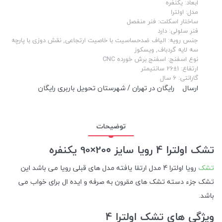
ابعاد: یکنفره
مدل: اولترا
ساختار اسکلت: فنر منفصل
فنر سلولی: دارد
جنس رویه: الیاف ضدحساسیت با خاصیت ارتجاعی, نقش دوزی با پارچه
سه لایه گردباف, ویسکوز
نوع اسفنج: اسفنج برش خورده CNC
ارتفاع: 1±26 سانتیمتر
گارانتی: 6 سال
ارسال
رایگان در تهران / شهرستان تحویل باربری رایگان
توضیحات
تشک اولترا 4 رویا سایز 20۰×90 یکنفره
تشک
رویا اولترا 4 مدل ارتقا یافته مدل های قبلی رویا می باشد این
تشک جزء دسته تشک های مقرون به صرفه و ایده ال برای خواب می
باشد.
ویژگی‌ های تشک اولترا 4