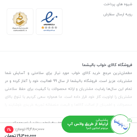
شیوه های پرداخت
رویه ارسال سفارش
فروشگاه کالای خواب بالیشما
مطمئن‌ترین مرجع خرید کالای خواب مورد نیاز برای سلامتی و آسایش شما
مشتریات عزیز است. فروشگاه بالیشما از سال 99 فعالیت خود را آغاز کرده و در
تمام این سال‌ها رضایت مشتریان و ارائه محصولات با کیفیت برای حفظ سلامتی
مشتریان را اولویت کار خود قرار داده است. ما همواره سعی کردیم با تنوع بالای
محصولات و اطمینان از اصالت کالاها و قیمت منصفانه تجربه خریدی خوشایند را
برای مشتریان رقم بزنیم. همچنین برای دریافت مشاوره رایگان درمورد محصولات
می‌توانیدبا شماره مشاور در تماس باشید.
©
تمامی حقوق این سایت متعلق به
فروشگاه کالای خواب بالیشما
می باشد. | توسعه و کد
نویسی:
سپکام سیستم
طراحی و اجرا
:
آژانس دیجیتال مارکتینگ سپتا
19,480,000
تومان
1%
19,300,000
تومان
آدرس
: تهران - خیابان آیت - بالاتر از چهارراه سرسبز - رو به رو مسجد