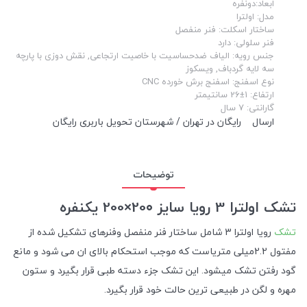
ابعاد:دونفره
مدل: اولترا
ساختار اسکلت: فنر منفصل
فنر سلولی: دارد
جنس رویه: الیاف ضدحساسیت با خاصیت ارتجاعی, نقش دوزی با پارچه
سه لایه گردباف, ویسکوز
نوع اسفنج: اسفنج برش خورده CNC
ارتفاع: 1±26 سانتیمتر
گارانتی: 7 سال
ارسال
رایگان در تهران / شهرستان تحویل باربری رایگان
توضیحات
تشک اولترا 3 رویا سایز 20۰×200 یکنفره
تشک
رویا اولترا 3 شامل ساختار فنر منفصل وفنرهای تشکیل شده از
مفتول 2.2میلی متریاست که موجب استحکام بالای ان می شود و مانع
گود رفتن تشک میشود. این تشک جزء دسته طبی قرار بگیرد و ستون
مهره و لگن در طبیعی ترین حالت خود قرار بگیرد.