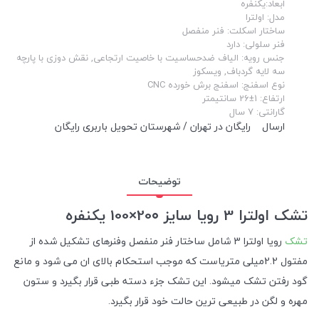
ابعاد:یکنفره
مدل: اولترا
ساختار اسکلت: فنر منفصل
فنر سلولی: دارد
جنس رویه: الیاف ضدحساسیت با خاصیت ارتجاعی, نقش دوزی با پارچه
سه لایه گردباف, ویسکوز
نوع اسفنج: اسفنج برش خورده CNC
ارتفاع: 1±26 سانتیمتر
گارانتی: 7 سال
ارسال
رایگان در تهران / شهرستان تحویل باربری رایگان
توضیحات
تشک اولترا 3 رویا سایز 20۰×100 یکنفره
تشک
رویا اولترا 3 شامل ساختار فنر منفصل وفنرهای تشکیل شده از
مفتول 2.2میلی متریاست که موجب استحکام بالای ان می شود و مانع
گود رفتن تشک میشود. این تشک جزء دسته طبی قرار بگیرد و ستون
مهره و لگن در طبیعی ترین حالت خود قرار بگیرد.