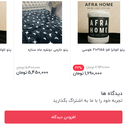
پتو لاواترا افرا 155*210 طوسی
پتو خارجی دونفره ماه ستاره
پتو لاواترا افرا 
2,930,000
تومان
5,300,000
تومان
42%
5,450,000
تومان
1,690,000
تومان
دیدگاه ها
تجربه خود را با ما به اشتراگ بگذارید
افزودن دیدگاه