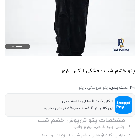
پتو خشم شب - مشکی ایکس لارج
دسته‌بندی:
پتو عروسکی
,
پتو
امکان خرید اقساطی با اسنپ پی
این کالا را در 4 قسط 850,000 تومانی بخرید
مشخصات پتو تن‌پوش خشم شب
جنس: پنبه خالص، نرم و جاذب
طراحی: کلاه اژدهایی خشم شب با جزئیات برجسته