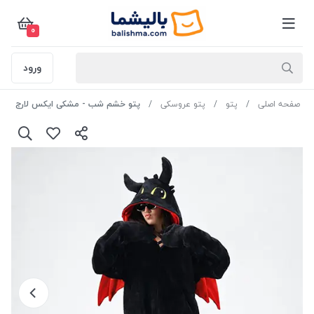
0
ورود
صفحه اصلی
پتو
پتو عروسکی
پتو خشم شب - مشکی ایکس لارج