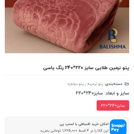
پتو نرمین طلایی سایز 220*240 رنگ یاسی
دسته‌بندی:
پتو نرمینه
,
پتو دونفره
سایز و ابعاد:
سایز240*220
سایز240*220
امکان خرید اقساطی با اسنپ پی
این کالا را در 4 قسط 1,225,000 تومانی بخرید