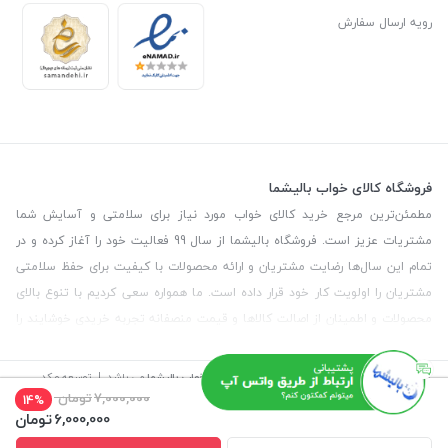
رویه ارسال سفارش
فروشگاه کالای خواب بالیشما
مطمئن‌ترین مرجع خرید کالای خواب مورد نیاز برای سلامتی و آسایش شما
مشتریات عزیز است. فروشگاه بالیشما از سال 99 فعالیت خود را آغاز کرده و در
تمام این سال‌ها رضایت مشتریان و ارائه محصولات با کیفیت برای حفظ سلامتی
مشتریان را اولویت کار خود قرار داده است. ما همواره سعی کردیم با تنوع بالای
محصولات و اطمینان از اصالت کالاها و قیمت منصفانه تجربه خریدی خوشایند را
برای مشتریان رقم بزنیم. همچنین برای دریافت مشاوره رایگان درمورد محصولات
می‌توانیدبا شماره مشاور در تماس باشید.
©
تمامی حقوق این سایت متعلق به
فروشگاه کالای خواب بالیشما
می باشد. | توسعه و کد
نویسی:
سپکام سیستم
طراحی و اجرا
:
آژانس دیجیتال مارکتینگ سپتا
7,000,000
تومان
14%
6,000,000
تومان
آدرس
: تهران - خیابان آیت - بالاتر از چهارراه سرسبز - رو به رو مسجد