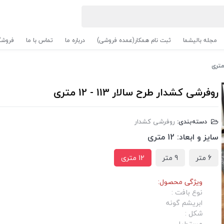
مجله بالیشما
ثبت نام همکار(عمده فروشی)
درباره ما
تماس با ما
فروشگ
روفرشی کشدار طرح سالار 113 - 12 متری
دسته‌بندی:
روفرشی کشدار
سایز و ابعاد:
12 متری
6 متر
9 متر
12 متری
ویژگی محصول:
نوع بافت :
ابریشم گونه
شکل :
مستطیل