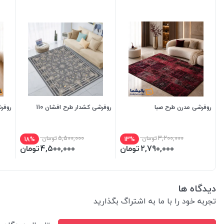
روفرشی مدرن طرح صبا
روفرشی کشدار طرح افشان 110
روفر
3,200,000
تومان
5,500,000
تومان
18%
13%
2,790,000
تومان
4,500,000
تومان
دیدگاه ها
تجربه خود را با ما به اشتراگ بگذارید