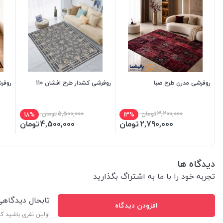
روفرشی مدرن طرح صبا
روفرشی کشدار طرح افشان 110
روفر
3,200,000
تومان
5,500,000
تومان
18%
13%
2,790,000
تومان
4,500,000
تومان
دیدگاه ها
تجربه خود را با ما به اشتراگ بگذارید
تابحال دیدگاه
افزودن دیدگاه
اولین نفری باشید ک