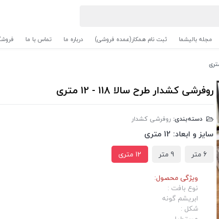
مجله بالیشما
ثبت نام همکار(عمده فروشی)
درباره ما
تماس با ما
فروشگ
روفرشی کشدار طرح سالا 118 - 12 متری
دسته‌بندی:
روفرشی کشدار
سایز و ابعاد:
12 متری
6 متر
9 متر
12 متری
ویژگی محصول:
نوع بافت :
ابریشم گونه
شکل :
مستطیل