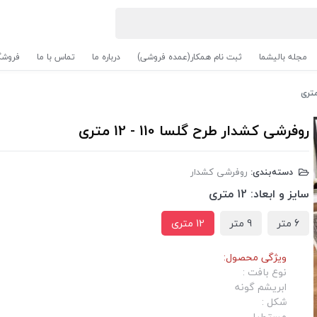
مجله بالیشما
ثبت نام همکار(عمده فروشی)
درباره ما
تماس با ما
فروشگ
روفرشی کشدار طرح گلسا 110 - 12 متری
دسته‌بندی:
روفرشی کشدار
سایز و ابعاد:
12 متری
6 متر
9 متر
12 متری
ویژگی محصول:
نوع بافت :
ابریشم گونه
شکل :
مستطیل