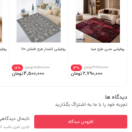
روفرشی مدرن طرح صبا
روفرشی کشدار طرح افشان 110
روفر
3,200,000
تومان
5,500,000
تومان
18%
13%
2,790,000
تومان
4,500,000
تومان
دیدگاه ها
تجربه خود را با ما به اشتراگ بگذارید
تابحال دیدگاه
افزودن دیدگاه
اولین نفری باشید ک