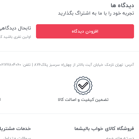
دیدگاه ها
تجربه خود را با ما به اشتراگ بگذارید
تابحال دیدگاه
افزودن دیدگاه
اولین نفری باشید ک
آدرس: تهران نارمک خیابان آیت بالاتر از چهارراه سرسبز پلاک876 | تلفن: ‎02177804060 | پست الکترونیک:
تضمین کیفیت و اصالت کالا
ا
فروشگاه کالای خواب بالیشما
خدمات مشتریا
دسته های مهم
سوالات متداول