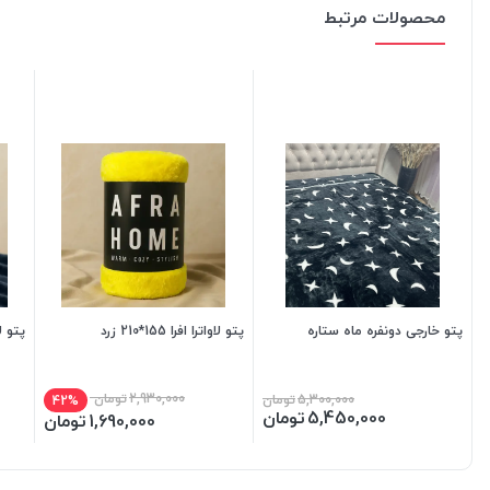
محصولات مرتبط
پتو خارجی دونفره ماه ستاره
پتو لاواترا افرا 155*210 زرد
پتو لاواترا
2,930,000
تومان
5,300,000
تومان
42%
5,450,000
تومان
1,690,000
تومان