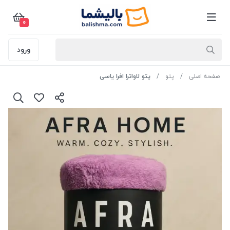
0
ورود
صفحه اصلی
پتو
پتو لاواترا افرا یاسی