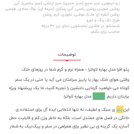
زرد-لیمویی, سبز سیج (سبز سدری), سبز ارتشی (سبز یشمی), آبی
روشن, صورتی روشن, یاسی, آبی پلیکان (سرمه ای), نوک مدادی, طوسی
روشن (نقره ای مات), موشی, نخودی, کرم روشن
طرح: تک رنگ و دورو
شستشو: در ماشین لباسشویی دمای زیر 30 درجه
مناسب برای یکنفر
توضیحات
پتو افرا مدل بهاره لاواترا – همراه نرم و گرم شما در روزهای خنک
وقتی هوای خنک بهار یا پاییز سراغتان می آید یا حتی در یک سفر
کوتاه می خواهید گرمایی دلنشین را تجربه کنید، ما یک پیشنهاد ویژه
برایتان داریم:
پتو افرا
مدل بهاره لاواترا.
این
پتو
ی سبک و لطیف، نه تنها انتخابی ایده آل برای استفاده ی
خانگی در فصل های معتدل است، بلکه به خاطر وزن کم و قابلیت حمل
آسان، یک گزینه ی بی نظیر برای همراهی در سفر و پیک‌نیک به شمار