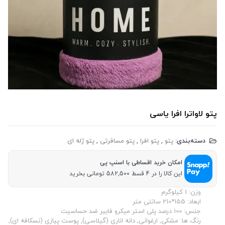
پتو لاواترا افرا یاسی
دسته‌بندی:
پتو
,
پتو افرا
,
پتو مسافرتی
,
پتو ژله ای
امکان خرید اقساطی با اسنپ پی
این کالا را در 4 قسط 582,500 تومانی بخرید
وزن: 1 کیلوگرم
ابعاد: 155*210 سانتی متر
جنس: 100 درصد پلی استر میکرو فایبر ضد حساسیت
رنگ ها: مشکی, ارغوانی, دانه اناری (گیلاسی), پوست پیازی (نسکافه ای),