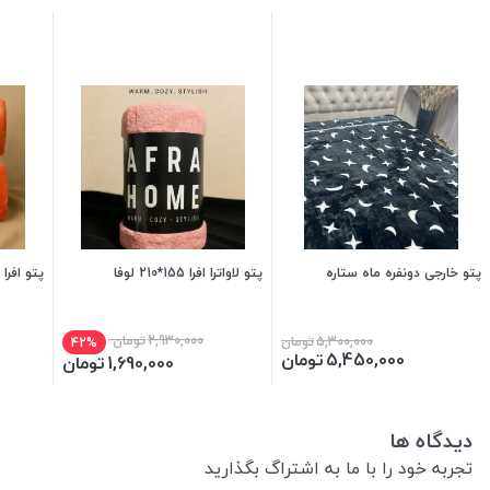
پتو خارجی دونفره ماه ستاره
پتو لاواترا افرا 155*210 لوفا
پتو افرا 
2,930,000
تومان
5,300,000
تومان
42%
5,450,000
تومان
1,690,000
تومان
دیدگاه ها
تجربه خود را با ما به اشتراگ بگذارید