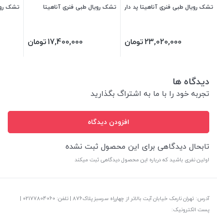
تشک رویال طبی فنری آناهیتا پد دار
تشک رویال طبی فنری آناهیتا
تشک روی
23,020,000
تومان
17,400,000
تومان
دیدگاه ها
تجربه خود را با ما به اشتراگ بگذارید
افزودن دیدگاه
تابحال دیدگاهی برای این محصول ثبت نشده
اولین نفری باشید که درباره این محصول دیدگاهی ثبت میکند
آدرس: تهران نارمک خیابان آیت بالاتر از چهارراه سرسبز پلاک876 | تلفن: ‎02177804060 |
پست الکترونیک: