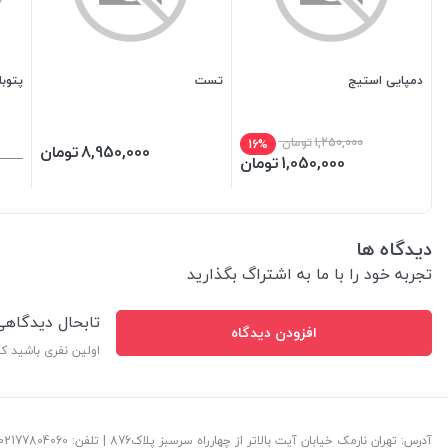
دمپایی استیج
تست
پتوب
1,250,000
تومان
16%
8,950,000
تومان
1,050,000
تومان
دیدگاه ها
تجربه خود را با ما به اشتراگ بگذارید
تابحال دیدگاه
افزودن دیدگاه
اولین نفری باشید ک
آدرس: تهران نارمک خیابان آیت بالاتر از چهارراه سرسبز پلاک876 | تلفن: ‎02177804060 | پست الکترونیک: