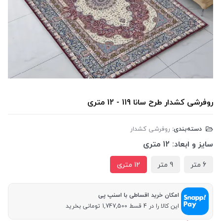
روفرشی کشدار طرح سانا 119 - 12 متری
دسته‌بندی:
روفرشی کشدار
سایز و ابعاد:
12 متری
6 متر
9 متر
12 متری
امکان خرید اقساطی با اسنپ پی
این کالا را در 4 قسط 1,747,500 تومانی بخرید