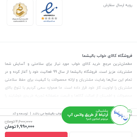
رویه ارسال سفارش
فروشگاه کالای خواب بالیشما
مطمئن‌ترین مرجع خرید کالای خواب مورد نیاز برای سلامتی و آسایش شما
مشتریات عزیز است. فروشگاه بالیشما از سال 99 فعالیت خود را آغاز کرده و در
تمام این سال‌ها رضایت مشتریان و ارائه محصولات با کیفیت برای حفظ سلامتی
مشتریان را اولویت کار خود قرار داده است. ما همواره سعی کردیم با تنوع بالای
محصولات و اطمینان از اصالت کالاها و قیمت منصفانه تجربه خریدی خوشایند را
برای مشتریان رقم بزنیم. همچنین برای دریافت مشاوره رایگان درمورد محصولات
می‌توانیدبا شماره مشاور در تماس باشید.
©
تمامی حقوق این سایت متعلق به
فروشگاه کالای خواب بالیشما
می باشد. | توسعه و کد
نویسی:
سپکام سیستم
طراحی و اجرا
:
آژانس دیجیتال مارکتینگ سپتا
2,600,000
تومان
6,990,000
تومان
آدرس
: تهران - خیابان آیت - بالاتر از چهارراه سرسبز - رو به رو مسجد