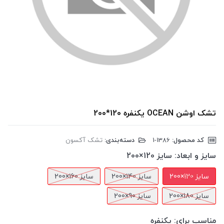
تشک اوشن OCEAN یکنفره 120*200
کد محصول:
‎1-1386
دسته‌بندی:
تشک آکسون
سایز و ابعاد:
سایز 120×200
سایز 120×200
سایز 140×200
سایز 160×200
سایز 180×200
سایز 90×200
مناسب برای:
یکنفره