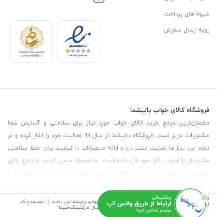
شیوه های پرداخت
رویه ارسال سفارش
فروشگاه کالای خواب بالیشما
مطمئن‌ترین مرجع خرید کالای خواب مورد نیاز برای سلامتی و آسایش شما
مشتریات عزیز است. فروشگاه بالیشما از سال 99 فعالیت خود را آغاز کرده و در
تمام این سال‌ها رضایت مشتریان و ارائه محصولات با کیفیت برای حفظ سلامتی
مشتریان را اولویت کار خود قرار داده است. ما همواره سعی کردیم با تنوع بالای
محصولات و اطمینان از اصالت کالاها و قیمت منصفانه تجربه خریدی خوشایند را
برای مشتریان رقم بزنیم. همچنین برای دریافت مشاوره رایگان درمورد محصولات
می‌توانیدبا شماره مشاور در تماس باشید.
©
تمامی حقوق این سایت متعلق به
فروشگاه کالای خواب بالیشما
می باشد. | توسعه و کد
نویسی:
سپکام سیستم
طراحی و اجرا
:
آژانس دیجیتال مارکتینگ سپتا