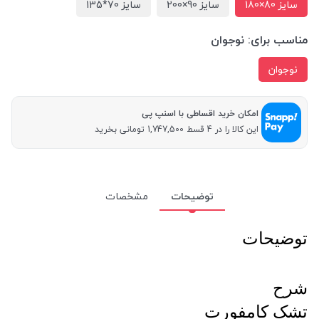
سایز 80×180
سایز 90×200
سایز 70*135
مناسب برای:
نوجوان
نوجوان
امکان خرید اقساطی با اسنپ پی
این کالا را در 4 قسط 1,747,500 تومانی بخرید
توضیحات
مشخصات
توضیحات
شرح
تشک کامفورت