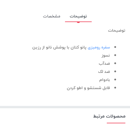
توضیحات
مشخصات
توضیحات
سفره رومیزی
پانو کتان با پوشش نانو از رزین
نسوز
ضدآب
ضد لک
بادوام
قابل شستشو و اطو کردن
محصولات مرتبط