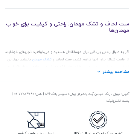
ست لحاف و تشک مهمان: راحتی و کیفیت برای خواب
مهمان‌ها
اگر به دنبال راحتی بی‌نظیر برای مهمانانتان هستید و می‌خواهید تجربه‌ای خوشایند
از اقامت شبانه برای آنها فراهم کنید،
ست لحاف و
تشک مهمان
بالیشما بهترین
انتخاب است. این ست خاص با طراحی‌های ارگونومیک و استفاده از مواد باکیفیت،
مشاهده بیشتر
نه تنها راحتی را برای مهمانانتان تضمین می‌کند، بلکه ظاهری شیک و زیبا به اتاق
خواب شما می‌بخشد.
آدرس: تهران نارمک خیابان آیت بالاتر از چهارراه سرسبز پلاک876 | تلفن: ‎02177804060 |
مزایای خرید ست لحاف و تشک مهمان:
پست الکترونیک:
1. راحتی فوق‌العاده برای خواب شبانه
تشک‌های ضخیم و لحاف‌های نرم این ست به گونه‌ای طراحی شده‌اند که فشار را به
تضمین کیفیت و اصالت کالا
ارسال به سراسر کشور