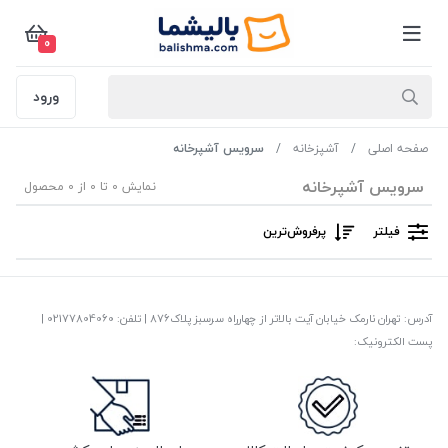
0
ورود
صفحه اصلی
آشپزخانه
سرویس آشپرخانه
سرویس آشپرخانه
نمایش 0 تا 0 از 0 محصول
فیلتر
پرفروش‌ترین‌
آدرس: تهران نارمک خیابان آیت بالاتر از چهارراه سرسبز پلاک876 | تلفن: ‎02177804060 |
پست الکترونیک: