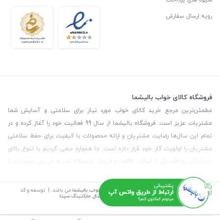
رویه ارسال سفارش
فروشگاه کالای خواب بالیشما
مطمئن‌ترین مرجع خرید کالای خواب مورد نیاز برای سلامتی و آسایش شما
مشتریات عزیز است. فروشگاه بالیشما از سال 99 فعالیت خود را آغاز کرده و در
تمام این سال‌ها رضایت مشتریان و ارائه محصولات با کیفیت برای حفظ سلامتی
مشتریان را اولویت کار خود قرار داده است. ما همواره سعی کردیم با تنوع بالای
محصولات و اطمینان از اصالت کالاها و قیمت منصفانه تجربه خریدی خوشایند را
برای مشتریان رقم بزنیم. همچنین برای دریافت مشاوره رایگان درمورد محصولات
می‌توانیدبا شماره مشاور در تماس باشید.
©
تمامی حقوق این سایت متعلق به
فروشگاه کالای خواب بالیشما
می باشد. | توسعه و کد
نویسی:
سپکام سیستم
طراحی و اجرا
:
آژانس دیجیتال مارکتینگ سپتا
آدرس
: تهران - خیابان آیت - بالاتر از چهارراه سرسبز - رو به رو مسجد