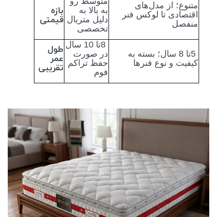
متوسط رو
متنوع؛ از مدل‌های
بازه
به بالا به
اقتصادی تا لوکس فنر
قیمتی
دلیل متریال
منفصل
تخصصی
8
تا 10 سال
طول
5
تا 8 سال؛ بسته به
در صورت
عمر
کیفیت و نوع فنرها
حفظ تراکم
تقریبی
فوم