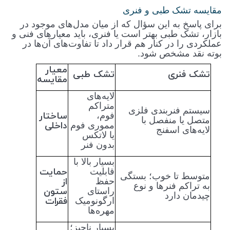
مقایسه تشک طبی و فنری
برای پاسخ به این سؤال که از میان مدل‌های موجود در
بازار، تشک طبی بهتر است یا فنری، باید معیارهای فنی و
عملکردی را در کنار هم قرار داد تا تفاوت‌های آن‌ها در
بوته نقد مشخص شود
.
معیار
تشک فنری
تشک طبی
مقایسه
لایه‌های
متراکم
سیستم فنربندی فلزی
ساختار
فوم،
متصل یا منفصل با
داخلی
مموری فوم
لایه‌های اسفنج
یا لاتکس
بدون فنر
بسیار بالا با
حمایت
قابلیت
متوسط تا خوب؛ بستگی
از
حفظ
به تراکم فنرها و نوع
ستون
راستای
چیدمان دارد
فقرات
ارگونومیک
مهره‌ها
بسیار ناچیز؛