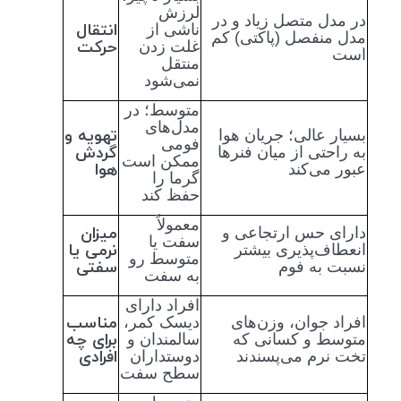
لرزش
در مدل متصل زیاد و در
انتقال
ناشی از
مدل منفصل (پاکتی) کم
حرکت
غلت زدن
است
منتقل
نمی‌شود
متوسط؛ در
مدل‌های
تهویه و
بسیار عالی؛ جریان هوا
فومی
گردش
به راحتی از میان فنرها
ممکن است
هوا
عبور می‌کند
گرما را
حفظ کند
معمولاً
میزان
دارای حس ارتجاعی و
سفت یا
نرمی یا
انعطاف‌پذیری بیشتر
متوسط رو
سفتی
نسبت به فوم
به سفت
افراد دارای
مناسب
افراد جوان، وزن‌های
دیسک کمر،
برای چه
متوسط و کسانی که
سالمندان و
افرادی
تخت نرم می‌پسندند
دوستداران
سطح سفت